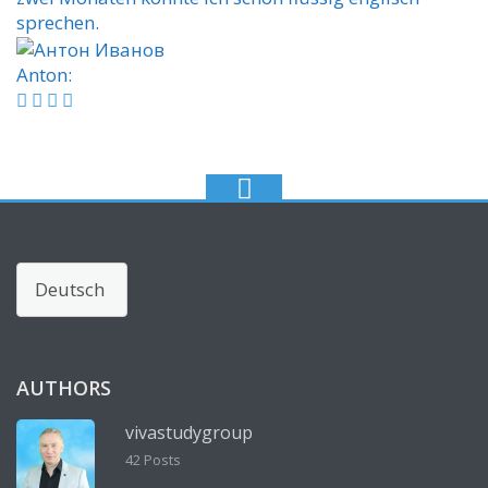
sprechen.
Anton:
Sprache
auswählen
AUTHORS
vivastudygroup
42 Posts