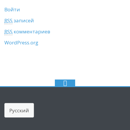
Войти
RSS
записей
RSS
комментариев
WordPress.org
Choose
a
language