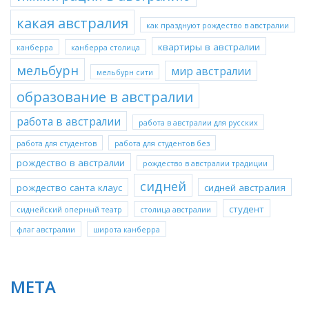
какая австралия
как празднуют рождество в австралии
квартиры в австралии
канберра
канберра столица
мельбурн
мир австралии
мельбурн сити
образование в австралии
работа в австралии
работа в австралии для русских
работа для студентов
работа для студентов без
рождество в австралии
рождество в австралии традиции
сидней
рождество санта клаус
сидней австралия
студент
сиднейский оперный театр
столица австралии
флаг австралии
широта канберра
МЕТА