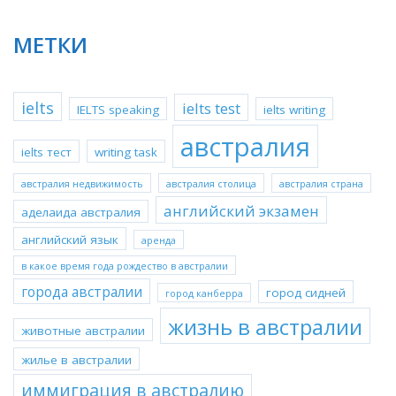
МЕТКИ
ielts
ielts test
IELTS speaking
ielts writing
австралия
ielts тест
writing task
австралия недвижимость
австралия столица
австралия страна
английский экзамен
аделаида австралия
английский язык
аренда
в какое время года рождество в австралии
города австралии
город сидней
город канберра
жизнь в австралии
животные австралии
жилье в австралии
иммиграция в австралию