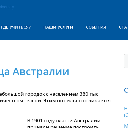
iversity
ГДЕ УЧИТЬСЯ?
НАШИ УСЛУГИ
СОБЫТИЯ
СТА
ца Австралии
ебольшой городок с населением 380 тыс.
ичеством зелени. Этим он сильно отличается
Н
(
В
1901 году власти Австралии
М
приняли решение построить