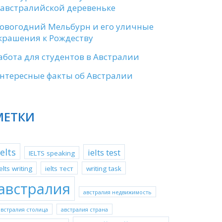
 австралийской деревеньке
овогодний Мельбурн и его уличные
крашения к Рождеству
абота для студентов в Австралии
нтересные факты об Австралии
МЕТКИ
ielts
ielts test
IELTS speaking
ielts writing
ielts тест
writing task
австралия
австралия недвижимость
австралия столица
австралия страна