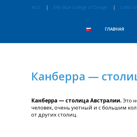
AICE
Billy Blue College of Design
Curtin Un
ГЛАВНАЯ
Канберра — cтоли
Канберра — столица Австралии.
Это н
человек, очень уютный и с большим кол
от других столиц.